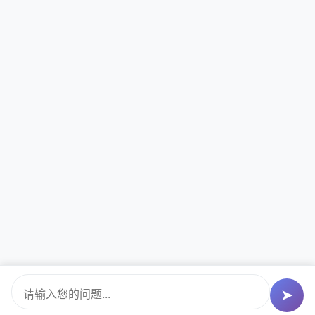
公司介绍
游戏案例
开发团队
联系我们
联系方式
加载中...
加载中...
加载中...
© 2024 元境智航科技. All rights reserved. |
蜀ICP备XXXXXXXX
➤
号